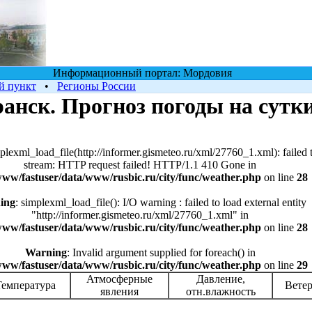
Информационный портал: Мордовия
й пункт
•
Регионы России
анск. Прогноз погоды на сутк
mplexml_load_file(http://informer.gismeteo.ru/xml/27760_1.xml): failed 
stream: HTTP request failed! HTTP/1.1 410 Gone in
www/fastuser/data/www/rusbic.ru/city/func/weather.php
on line
28
ing
: simplexml_load_file(): I/O warning : failed to load external entity
"http://informer.gismeteo.ru/xml/27760_1.xml" in
www/fastuser/data/www/rusbic.ru/city/func/weather.php
on line
28
Warning
: Invalid argument supplied for foreach() in
www/fastuser/data/www/rusbic.ru/city/func/weather.php
on line
29
Атмосферные
Давление,
Температура
Ветер
явления
отн.влажность