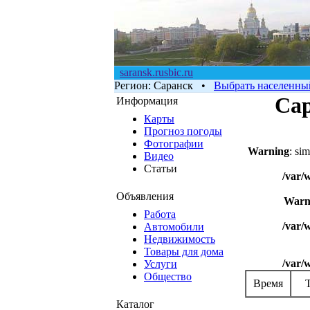
saransk.rusbic.ru
Регион:
Саранск
•
Выбрать населенны
Сар
Информация
Карты
Прогноз погоды
Фотографии
Warning
: si
Видео
Статьи
/var/
Объявления
Warn
Работа
/var/
Автомобили
Недвижимость
Товары для дома
/var/
Услуги
Общество
Время
Каталог