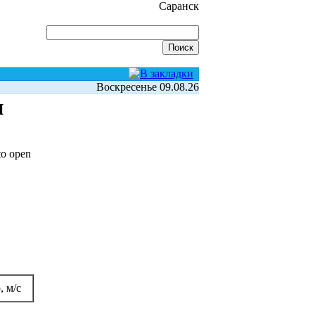
Саранск
Воскресенье 09.08.26
и
to open
, м/с